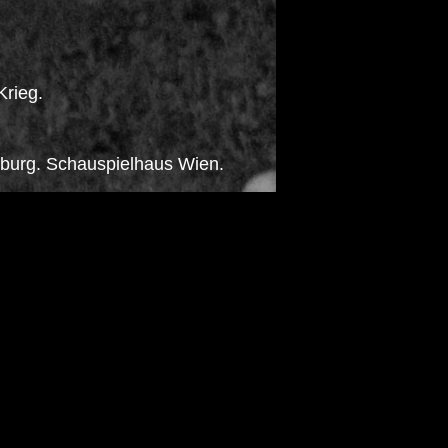
Krieg.
burg. Schauspielhaus Wien.