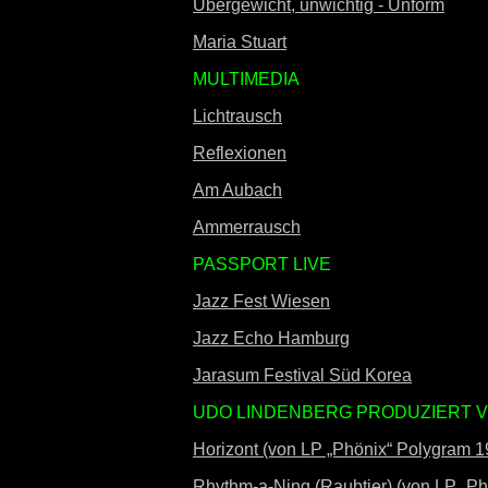
Übergewicht, unwichtig - Unform
Maria Stuart
MULTIMEDIA
Lichtrausch
Reflexionen
Am Aubach
Ammerrausch
PASSPORT LIVE
Jazz Fest Wiesen
Jazz Echo Hamburg
Jarasum Festival Süd Korea
UDO LINDENBERG PRODUZIERT V
Horizont (von LP „Phönix“ Polygram 1
Rhythm-a-Ning (Raubtier) (von LP „P