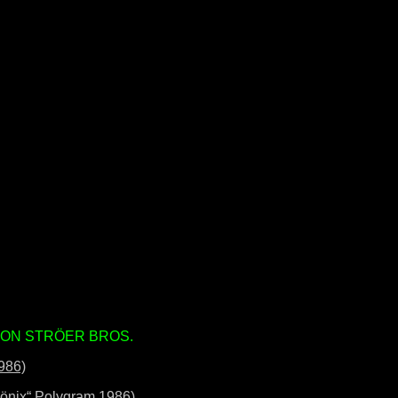
ON STRÖER BROS.
986)
hönix“ Polygram 1986)