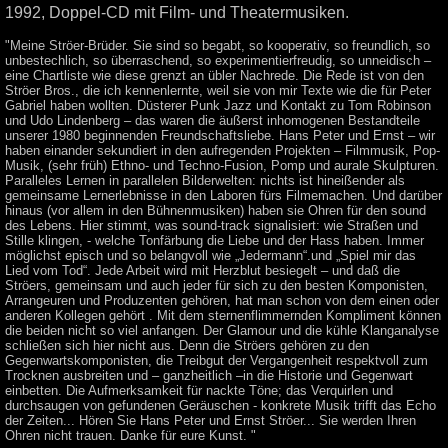
1992, Doppel-CD mit Film- und Theatermusiken.
"Meine Ströer-Brüder. Sie sind so begabt, so kooperativ, so freundlich, so
unbestechlich, so überraschend, so experimentierfreudig, so unneidisch –
eine Chartliste wie diese grenzt an übler Nachrede. Die Rede ist von den
Ströer Bros., die ich kennenlernte, weil sie von mir Texte wie die für Peter
Gabriel haben wollten. Düsterer Punk Jazz und Kontakt zu Tom Robinson
und Udo Lindenberg – das waren die äußerst inhomogenen Bestandteile
unserer 1980 beginnenden Freundschaftsliebe. Hans Peter und Ernst – wir
haben einander sekundiert in den aufregenden Projekten – Filmmusik, Pop-
Musik, (sehr früh) Ethno- und Techno-Fusion, Pomp und aurale Skulpturen.
Paralleles Lernen in parallelen Bilderwelten: nichts ist hineißender als
gemeinsame Lernerlebnisse in den Laboren fürs Filmemachen. Und darüber
hinaus (vor allem in den Bühnenmusiken) haben sie Ohren für den sound
des Lebens. Hier stimmt, was sound-track signalisiert: wie Straßen und
Stille klingen, - welche Tonfärbung die Liebe und der Hass haben. Immer
möglichst episch und so belangvoll wie „Jedermann“.und „Spiel mir das
Lied vom Tod“. Jede Arbeit wird mit Herzblut besiegelt – und daß die
Ströers, gemeinsam und auch jeder für sich zu den besten Komponisten,
Arrangeuren und Produzenten gehören, hat man schon von dem einen oder
anderen Kollegen gehört . Mit dem sternenflimmernden Kompliment können
die beiden nicht so viel anfangen. Der Glamour und die kühle Klanganalyse
schließen sich hier nicht aus. Denn die Ströers gehören zu den
Gegenwartskomponisten, die Treibgut der Vergangenheit respektvoll zum
Trocknen ausbreiten und – ganzheitlich –in die Historie und Gegenwart
einbetten. Die Aufmerksamkeit für nackte Töne; das Verquirlen und
durchsaugen von gefundenen Geräuschen - konkrete Musik trifft das Echo
der Zeiten... Hören Sie Hans Peter und Ernst Ströer... Sie werden Ihren
Ohren nicht trauen. Danke für eure Kunst. "